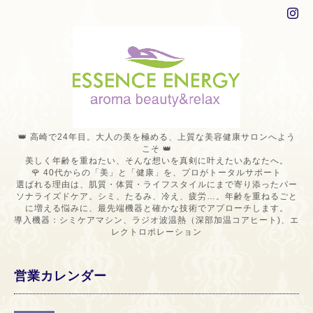
👑 高崎で24年目。大人の美を極める、上質な美容健康サロンへよう
こそ 👑
美しく年齢を重ねたい、そんな想いを真剣に叶えたいあなたへ。
🌹 40代からの「美」と「健康」を、プロがトータルサポート
選ばれる理由は、肌質・体質・ライフスタイルにまで寄り添ったパー
ソナライズドケア。シミ、たるみ、冷え、疲労…。年齢を重ねるごと
に増える悩みに、最先端機器と確かな技術でアプローチします。
導入機器：シミケアマシン、ラジオ波温熱（深部加温コアヒート)、エ
レクトロポレーション
営業カレンダー