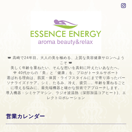
👑 高崎で24年目。大人の美を極める、上質な美容健康サロンへよう
こそ 👑
美しく年齢を重ねたい、そんな想いを真剣に叶えたいあなたへ。
🌹 40代からの「美」と「健康」を、プロがトータルサポート
選ばれる理由は、肌質・体質・ライフスタイルにまで寄り添ったパー
ソナライズドケア。シミ、たるみ、冷え、疲労…。年齢を重ねるごと
に増える悩みに、最先端機器と確かな技術でアプローチします。
導入機器：シミケアマシン、ラジオ波温熱（深部加温コアヒート)、エ
レクトロポレーション
営業カレンダー