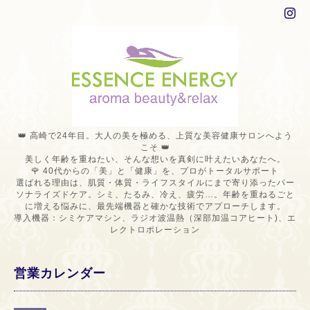
👑 高崎で24年目。大人の美を極める、上質な美容健康サロンへよう
こそ 👑
美しく年齢を重ねたい、そんな想いを真剣に叶えたいあなたへ。
🌹 40代からの「美」と「健康」を、プロがトータルサポート
選ばれる理由は、肌質・体質・ライフスタイルにまで寄り添ったパー
ソナライズドケア。シミ、たるみ、冷え、疲労…。年齢を重ねるごと
に増える悩みに、最先端機器と確かな技術でアプローチします。
導入機器：シミケアマシン、ラジオ波温熱（深部加温コアヒート)、エ
レクトロポレーション
営業カレンダー