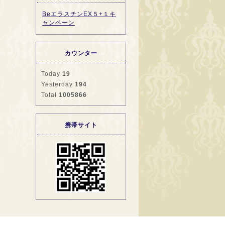
BeエラスチンEX５+１キ
ャンペーン
カウンター
Today
19
Yesterday
194
Total
1005866
携帯サイト