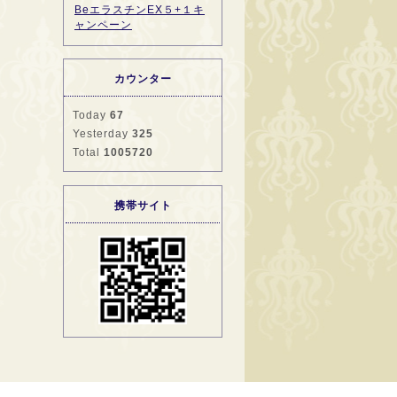
BeエラスチンEX５+１キ
ャンペーン
カウンター
Today
67
Yesterday
325
Total
1005720
携帯サイト