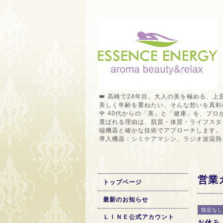
👑 高崎で24年目。大人の美を極める、上
美しく年齢を重ねたい、そんな想いを真剣
🌹 40代からの「美」と「健康」を、プ
選ばれる理由は、肌質・体質・ライフスタ
端機器と確かな技術でアプローチします。
導入機器：シミケアマシン、ラジオ波温熱
営業
トップページ
最新のお知らせ
指定なし
ＬＩＮＥ公式アカウント
お休み