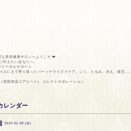
質な美容健康サロンへようこそ 👑
に叶えたいあなたへ。
ロがトータルサポート
イルにまで寄り添ったパーソナライズドケア。シミ、たるみ、冷え、疲労…
（深部加温コアヒート)、エレクトロポレーション
カレンダー
2015-01-28 (水)