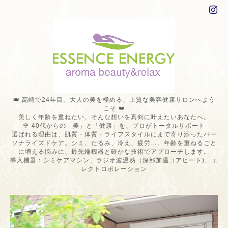
👑 高崎で24年目。大人の美を極める、上質な美容健康サロンへよう
こそ 👑
美しく年齢を重ねたい、そんな想いを真剣に叶えたいあなたへ。
🌹 40代からの「美」と「健康」を、プロがトータルサポート
選ばれる理由は、肌質・体質・ライフスタイルにまで寄り添ったパー
ソナライズドケア。シミ、たるみ、冷え、疲労…。年齢を重ねるごと
に増える悩みに、最先端機器と確かな技術でアプローチします。
導入機器：シミケアマシン、ラジオ波温熱（深部加温コアヒート)、エ
レクトロポレーション