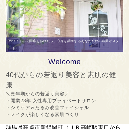
ホワイトの玄関扉をあけたら、心身を調整するあなただけの時間がスタ
群馬県内美容健康サロン初導入！高崎市内治療院も含めて初導入！！プ
ート♪
ロアスリートも身体メンテに使用するラジオ波機器
Welcome
40代からの若返り美容と素肌の健
康
＼更年期からの若返り美容／
・開業23年 女性専用プライベートサロン
・シミケア＆たるみ改善フェイシャル
・メイクが楽しくなる素肌づくり