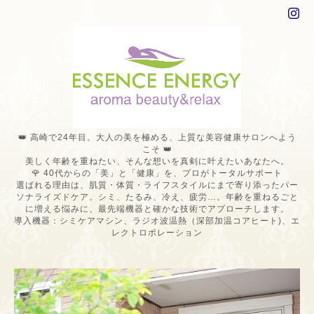
👑 高崎で24年目。大人の美を極める、上質な美容健康サロンへよう
こそ 👑
美しく年齢を重ねたい、そんな想いを真剣に叶えたいあなたへ。
🌹 40代からの「美」と「健康」を、プロがトータルサポート
選ばれる理由は、肌質・体質・ライフスタイルにまで寄り添ったパー
ソナライズドケア。シミ、たるみ、冷え、疲労…。年齢を重ねるごと
に増える悩みに、最先端機器と確かな技術でアプローチします。
導入機器：シミケアマシン、ラジオ波温熱（深部加温コアヒート)、エ
レクトロポレーション