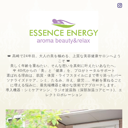
👑 高崎で24年目。大人の美を極める、上質な美容健康サロンへよう
こそ 👑
美しく年齢を重ねたい、そんな想いを真剣に叶えたいあなたへ。
🌹 40代からの「美」と「健康」を、プロがトータルサポート
選ばれる理由は、肌質・体質・ライフスタイルにまで寄り添ったパー
ソナライズドケア。シミ、たるみ、冷え、疲労…。年齢を重ねるごと
に増える悩みに、最先端機器と確かな技術でアプローチします。
導入機器：シミケアマシン、ラジオ波温熱（深部加温コアヒート)、エ
レクトロポレーション