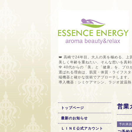
👑 高崎で24年目。大人の美を極める、上
美しく年齢を重ねたい、そんな想いを真剣
🌹 40代からの「美」と「健康」を、プ
選ばれる理由は、肌質・体質・ライフスタ
端機器と確かな技術でアプローチします。
導入機器：シミケアマシン、ラジオ波温熱
営業
トップページ
最新のお知らせ
予約満員
ＬＩＮＥ公式アカウント
ご予約