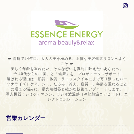
👑 高崎で24年目。大人の美を極める、上質な美容健康サロンへよう
こそ 👑
美しく年齢を重ねたい、そんな想いを真剣に叶えたいあなたへ。
🌹 40代からの「美」と「健康」を、プロがトータルサポート
選ばれる理由は、肌質・体質・ライフスタイルにまで寄り添ったパー
ソナライズドケア。シミ、たるみ、冷え、疲労…。年齢を重ねるごと
に増える悩みに、最先端機器と確かな技術でアプローチします。
導入機器：シミケアマシン、ラジオ波温熱（深部加温コアヒート)、エ
レクトロポレーション
営業カレンダー