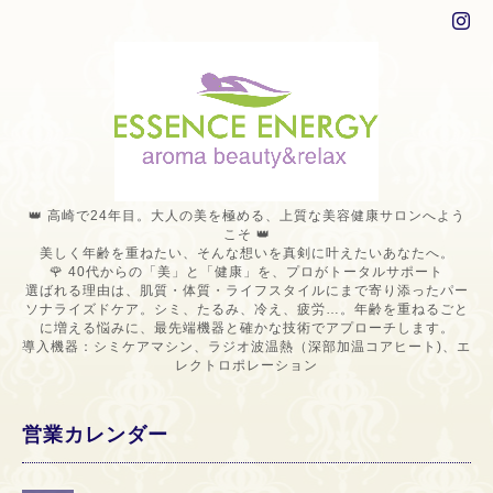
👑 高崎で24年目。大人の美を極める、上質な美容健康サロンへよう
こそ 👑
美しく年齢を重ねたい、そんな想いを真剣に叶えたいあなたへ。
🌹 40代からの「美」と「健康」を、プロがトータルサポート
選ばれる理由は、肌質・体質・ライフスタイルにまで寄り添ったパー
ソナライズドケア。シミ、たるみ、冷え、疲労…。年齢を重ねるごと
に増える悩みに、最先端機器と確かな技術でアプローチします。
導入機器：シミケアマシン、ラジオ波温熱（深部加温コアヒート)、エ
レクトロポレーション
営業カレンダー