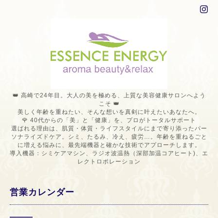
👑 高崎で24年目。大人の美を極める、上質な美容健康サロンへよう
こそ 👑
美しく年齢を重ねたい、そんな想いを真剣に叶えたいあなたへ。
🌹 40代からの「美」と「健康」を、プロがトータルサポート
選ばれる理由は、肌質・体質・ライフスタイルにまで寄り添ったパー
ソナライズドケア。シミ、たるみ、冷え、疲労…。年齢を重ねるごと
に増える悩みに、最先端機器と確かな技術でアプローチします。
導入機器：シミケアマシン、ラジオ波温熱（深部加温コアヒート)、エ
レクトロポレーション
営業カレンダー