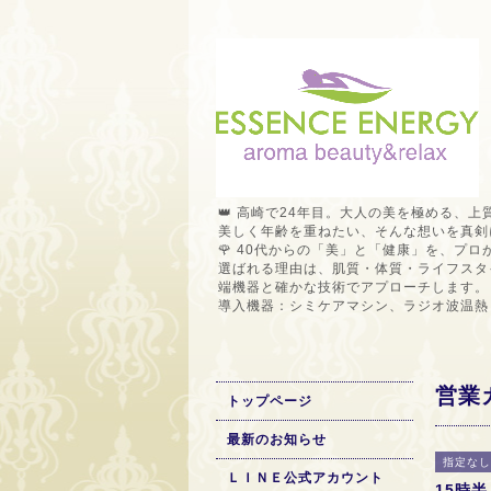
👑 高崎で24年目。大人の美を極める、上
美しく年齢を重ねたい、そんな想いを真剣
🌹 40代からの「美」と「健康」を、プ
選ばれる理由は、肌質・体質・ライフスタ
端機器と確かな技術でアプローチします。
導入機器：シミケアマシン、ラジオ波温熱
営業
トップページ
最新のお知らせ
指定なし
ＬＩＮＥ公式アカウント
15時半