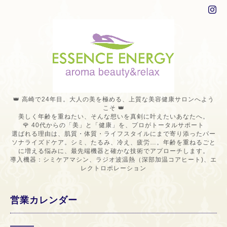
👑 高崎で24年目。大人の美を極める、上質な美容健康サロンへよう
こそ 👑
美しく年齢を重ねたい、そんな想いを真剣に叶えたいあなたへ。
🌹 40代からの「美」と「健康」を、プロがトータルサポート
選ばれる理由は、肌質・体質・ライフスタイルにまで寄り添ったパー
ソナライズドケア。シミ、たるみ、冷え、疲労…。年齢を重ねるごと
に増える悩みに、最先端機器と確かな技術でアプローチします。
導入機器：シミケアマシン、ラジオ波温熱（深部加温コアヒート)、エ
レクトロポレーション
営業カレンダー