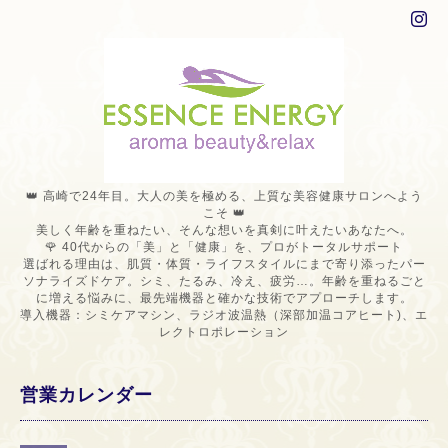
👑 高崎で24年目。大人の美を極める、上質な美容健康サロンへよう
こそ 👑
美しく年齢を重ねたい、そんな想いを真剣に叶えたいあなたへ。
🌹 40代からの「美」と「健康」を、プロがトータルサポート
選ばれる理由は、肌質・体質・ライフスタイルにまで寄り添ったパー
ソナライズドケア。シミ、たるみ、冷え、疲労…。年齢を重ねるごと
に増える悩みに、最先端機器と確かな技術でアプローチします。
導入機器：シミケアマシン、ラジオ波温熱（深部加温コアヒート)、エ
レクトロポレーション
営業カレンダー