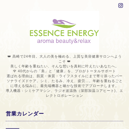
👑 高崎で24年目。大人の美を極める、上質な美容健康サロンへよう
こそ 👑
美しく年齢を重ねたい、そんな想いを真剣に叶えたいあなたへ。
🌹 40代からの「美」と「健康」を、プロがトータルサポート
選ばれる理由は、肌質・体質・ライフスタイルにまで寄り添ったパー
ソナライズドケア。シミ、たるみ、冷え、疲労…。年齢を重ねるごと
に増える悩みに、最先端機器と確かな技術でアプローチします。
導入機器：シミケアマシン、ラジオ波温熱（深部加温コアヒート)、エ
レクトロポレーション
営業カレンダー