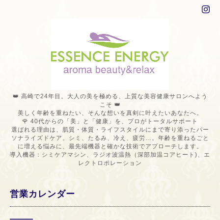
👑 高崎で24年目。大人の美を極める、上質な美容健康サロンへよう
こそ 👑
美しく年齢を重ねたい、そんな想いを真剣に叶えたいあなたへ。
🌹 40代からの「美」と「健康」を、プロがトータルサポート
選ばれる理由は、肌質・体質・ライフスタイルにまで寄り添ったパー
ソナライズドケア。シミ、たるみ、冷え、疲労…。年齢を重ねるごと
に増える悩みに、最先端機器と確かな技術でアプローチします。
導入機器：シミケアマシン、ラジオ波温熱（深部加温コアヒート)、エ
レクトロポレーション
営業カレンダー