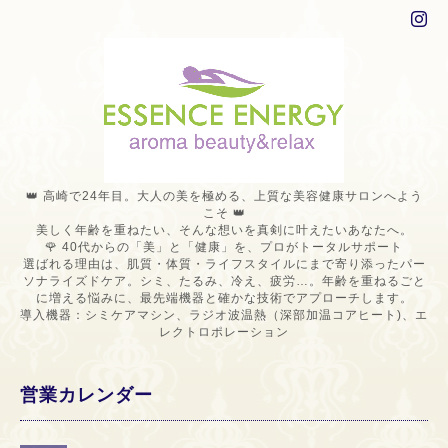
👑 高崎で24年目。大人の美を極める、上質な美容健康サロンへよう
こそ 👑
美しく年齢を重ねたい、そんな想いを真剣に叶えたいあなたへ。
🌹 40代からの「美」と「健康」を、プロがトータルサポート
選ばれる理由は、肌質・体質・ライフスタイルにまで寄り添ったパー
ソナライズドケア。シミ、たるみ、冷え、疲労…。年齢を重ねるごと
に増える悩みに、最先端機器と確かな技術でアプローチします。
導入機器：シミケアマシン、ラジオ波温熱（深部加温コアヒート)、エ
レクトロポレーション
営業カレンダー